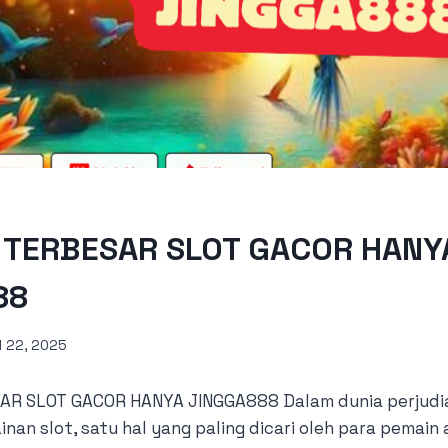
 TERBESAR SLOT GACOR HANY
88
il 22, 2025
R SLOT GACOR HANYA JINGGA888 Dalam dunia perjudia
an slot, satu hal yang paling dicari oleh para pemain 