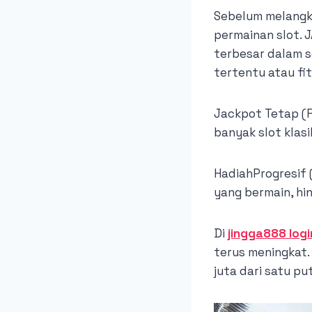
Sebelum melangka
permainan slot.
terbesar dalam s
tertentu atau fit
Jackpot Tetap (F
banyak slot klasi
HadiahProgresif 
yang bermain, hi
Di
jingga888 logi
terus meningkat.
juta dari satu pu