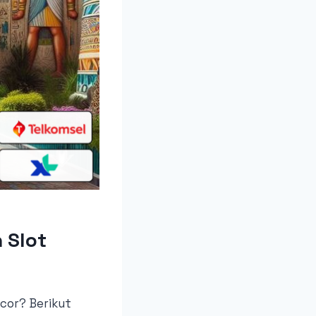
 Slot
cor? Berikut