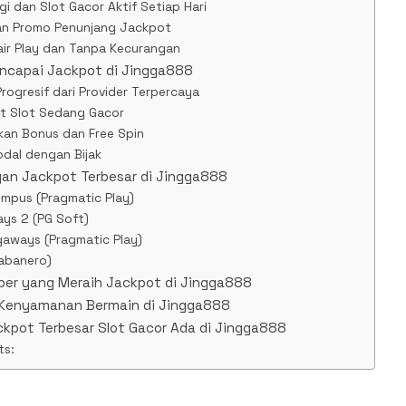
gi dan Slot Gacor Aktif Setiap Hari
an Promo Penunjang Jackpot
air Play dan Tanpa Kecurangan
ncapai Jackpot di Jingga888
t Progresif dari Provider Terpercaya
at Slot Sedang Gacor
kan Bonus dan Free Spin
odal dengan Bijak
gan Jackpot Terbesar di Jingga888
ympus (Pragmatic Play)
ys 2 (PG Soft)
gaways (Pragmatic Play)
Habanero)
er yang Meraih Jackpot di Jingga888
Kenyamanan Bermain di Jingga888
ckpot Terbesar Slot Gacor Ada di Jingga888
ts: