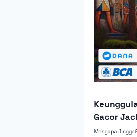
Keunggula
Gacor Jac
Mengapa Jingga88