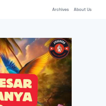
Archives
About Us