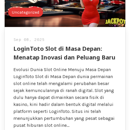
Uncategorized
Sep 08, 2025
LoginToto Slot di Masa Depan:
Menatap Inovasi dan Peluang Baru
Evolusi Dunia Slot Online Menuju Masa Depan
LoginToto Slot di Masa Depan dunia permainan
slot online telah mengalami perubahan besar
sejak kemunculannya di ranah digital. Slot yang
dulu hanya dapat dimainkan secara fisik di
kasino, kini hadir dalam bentuk digital melalui
platform seperti LoginToto. Situs ini telah
menunjukkan pertumbuhan yang pesat sebagai
pusat hiburan slot online…