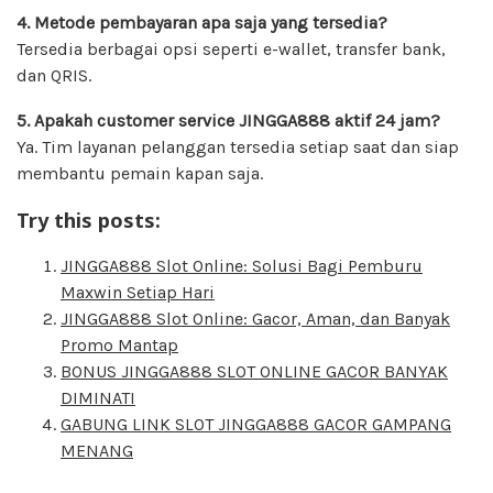
4. Metode pembayaran apa saja yang tersedia?
Tersedia berbagai opsi seperti e-wallet, transfer bank,
dan QRIS.
5. Apakah customer service JINGGA888 aktif 24 jam?
Ya. Tim layanan pelanggan tersedia setiap saat dan siap
membantu pemain kapan saja.
Try this posts:
JINGGA888 Slot Online: Solusi Bagi Pemburu
Maxwin Setiap Hari
JINGGA888 Slot Online: Gacor, Aman, dan Banyak
Promo Mantap
BONUS JINGGA888 SLOT ONLINE GACOR BANYAK
DIMINATI
GABUNG LINK SLOT JINGGA888 GACOR GAMPANG
MENANG