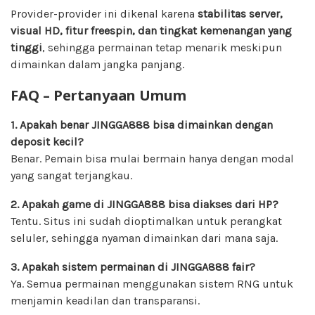
Provider-provider ini dikenal karena
stabilitas server,
visual HD, fitur freespin, dan tingkat kemenangan yang
tinggi
, sehingga permainan tetap menarik meskipun
dimainkan dalam jangka panjang.
FAQ – Pertanyaan Umum
1. Apakah benar JINGGA888 bisa dimainkan dengan
deposit kecil?
Benar. Pemain bisa mulai bermain hanya dengan modal
yang sangat terjangkau.
2. Apakah game di JINGGA888 bisa diakses dari HP?
Tentu. Situs ini sudah dioptimalkan untuk perangkat
seluler, sehingga nyaman dimainkan dari mana saja.
3. Apakah sistem permainan di JINGGA888 fair?
Ya. Semua permainan menggunakan sistem RNG untuk
menjamin keadilan dan transparansi.