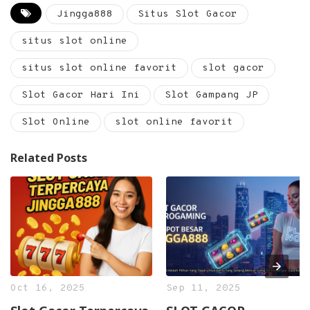
Jingga888
Situs Slot Gacor
situs slot online
situs slot online favorit
slot gacor
Slot Gacor Hari Ini
Slot Gampang JP
Slot Online
slot online favorit
Related Posts
Oct 16, 2025
Sep 11, 2025