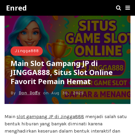
Enred
Jingga888
Main Slot Gampang JP di
JINGGA888, Situs Slot Online
Favorit Pemain Hemat
By
Don Doffy
on
Aug 30, 2025
Main
slot gampang JP di Jingga888
menjadi salah satu
bentuk hiburan yang banyak diminati karena
menghadirkan keseruan dalam bentuk interaktif dan