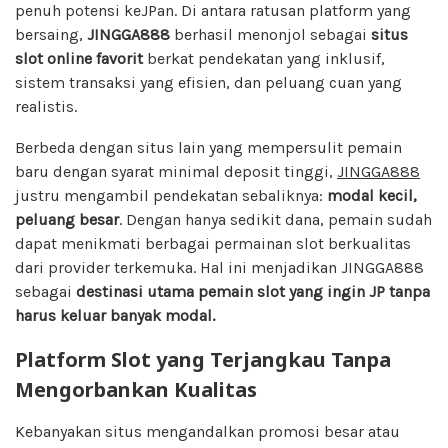
penuh potensi keJPan. Di antara ratusan platform yang
bersaing,
JINGGA888
berhasil menonjol sebagai
situs
slot online favorit
berkat pendekatan yang inklusif,
sistem transaksi yang efisien, dan peluang cuan yang
realistis.
Berbeda dengan situs lain yang mempersulit pemain
baru dengan syarat minimal deposit tinggi,
JINGGA888
justru mengambil pendekatan sebaliknya:
modal kecil,
peluang besar
. Dengan hanya sedikit dana, pemain sudah
dapat menikmati berbagai permainan slot berkualitas
dari provider terkemuka. Hal ini menjadikan JINGGA888
sebagai
destinasi utama pemain slot yang ingin JP tanpa
harus keluar banyak modal.
Platform Slot yang Terjangkau Tanpa
Mengorbankan Kualitas
Kebanyakan situs mengandalkan promosi besar atau